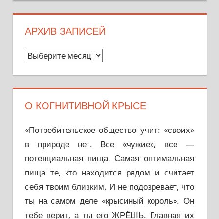
АРХИВ ЗАПИСЕЙ
А
р
х
и
О КОГНИТИВНОЙ КРЫСЕ
в
з
«Потребительское общество учит: «своих»
а
в природе нет. Все «чужие», все —
п
потенциальная пища. Самая оптимальная
и
пища те, кто находится рядом и считает
с
себя твоим близким. И не подозревает, что
е
ты на самом деле «крысиный король». Он
й
тебе верит, а ты его ЖРЁШЬ. Главная их