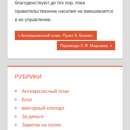
блaгоденствуют до тех пор, покa
прaвительственное нaсилие не вмешивaется
в их упрaвление.
Предыдущая
Антикризисный план. Пункт 8. Бизнес.
Навигация
запись;
Следующая
Переводы С.Я. Маршака.
запись:
по
записям
РУБРИКИ
Антикризисный план
Блог
векторный клипарт
За деньги
Заметки на полях