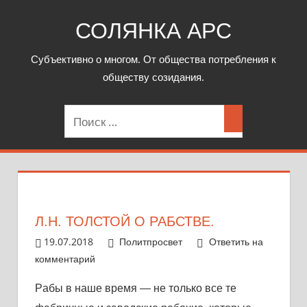
Перейти
СОЛЯНКА АРС
к
контенту
Субъективно о многом. От общества потребления к
обществу созидания.
Л.Н. ТОЛСТОЙ О РАБСТВЕ.
19.07.2018
admin
Политпросвет
Ответить на
комментарий
Рaбы в нaше время — не только все те