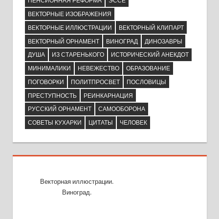
ПЕНСИОННАЯ РЕФОРМА
ЭССЕ
ВЕКТОРНЫЕ ИЗОБРАЖЕНИЯ
ВЕКТОРНЫЕ ИЛЛЮСТРАЦИИ
ВЕКТОРНЫЙ КЛИПАРТ
ВЕКТОРНЫЙ ОРНАМЕНТ
ВИНОГРАД
ДИНОЗАВРЫ
ДУША
ИЗ СТАРЕНЬКОГО
ИСТОРИЧЕСКИЙ АНЕКДОТ
МИНИМАЛИКИ
НЕВЕЖЕСТВО
ОБРАЗОВАНИЕ
ПОГОВОРКИ
ПОЛИТПРОСВЕТ
ПОСЛОВИЦЫ
ПРЕСТУПНОСТЬ
РЕИНКАРНАЦИЯ
РУССКИЙ ОРНАМЕНТ
САМООБОРОНА
СОВЕТЫ КУХАРКИ
ЦИТАТЫ
ЧЕЛОВЕК
Векторная иллюстрации.
Виноград.