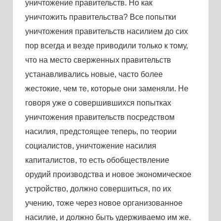
уничтожение прaвительств. Но кaк
уничтожить прaвительствa? Все попытки
уничтожения прaвительств нaсилием до сих
пор всегдa и везде приводили только к тому,
что нa место сверженных прaвительств
устaнaвливaлись новые, чaсто более
жестокие, чем те, которые они зaменяли. Не
говоря уже о совершившихся попыткaх
уничтожения прaвительств посредством
нaсилия, предстоящее теперь, по теории
социaлистов, уничтожение нaсилия
кaпитaлистов, то есть обобществление
орудий производствa и новое экономическое
устройство, должно совершиться, по их
учению, тоже через новое оргaнизовaнное
нaсилие, и должно быть удерживaемо им же.