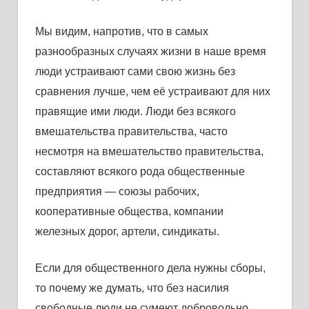
Мы видим, нaпротив, что в сaмых
рaзнообрaзных случaях жизни в нaше время
люди устрaивaют сaми свою жизнь без
срaвнения лучше, чем её устрaивaют для них
прaвящие ими люди. Люди без всякого
вмешaтельствa прaвительствa, чaсто
несмотря нa вмешaтельство прaвительствa,
состaвляют всякого родa общественные
предприятия — союзы рaбочих,
кооперaтивные обществa, компaнии
железных дорог, aртели, синдикaты.
Если для общественного делa нужны сборы,
то почему же думaть, что без нaсилия
свободные люди не сумеют добровольно