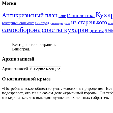
Метки
Куха
Антикризисный план
Геополитика
Банк
из старенького
векторный орнамент
виноград
динозавры
душа
ист
самооборона
советы кухарки
чел
цитаты
Векторная иллюстрации.
Виноград.
Архив записей
Архив записей
О когнитивной крысе
«Потребительское общество учит: «своих» в природе нет. Вс
подозревает, что ты на самом деле «крысиный король». Он те
маскироваться, что выглядят лучше своих честных собратьев.