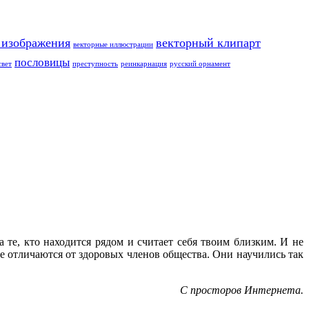
 изображения
векторный клипарт
векторные иллюстрации
пословицы
свет
преступность
реинкарнация
русский орнамент
те, кто находится рядом и считает себя твоим близким. И не
е отличаются от здоровых членов общества. Они научились так
С просторов Интернета.