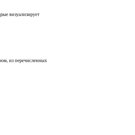
орые визуализирует
ором, из перечисленных