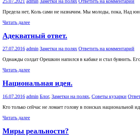
25.07.2021
admin
Заметки на полях
Ответить на комментарий
Предела нет, Коль сами не назначим. Мы молоды, пока, Над юн
Читать далее
Адекватный ответ.
27.07.2016
admin
Заметки на полях
Ответить на комментарий
Однажды солдат Орешкин напился в кабаке и стал буянить. Его
Читать далее
Национальная идея.
16.07.2016
admin
Блог
,
Заметки на полях
,
Советы кухарки
Ответ
Кто только сейчас не ломает голову в поисках национальной и
Читать далее
Миры реальности?