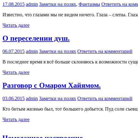
17.08.2015
admin
Заметки на полях
,
Фантазмы
Ответить на ком
Известно, что глазами мы не видим ничего. Глаза – слепы. Г
Читать далее
О переселении душ.
06.07.2015
admin
Заметки на полях
Ответить на комментарий
В последнее время я всё больше склоняюсь к возможности суще
Читать далее
Разговор с Омаром Хайямом.
03.06.2015
admin
Заметки на полях
Ответить на комментарий
Кто битым жизнью был, тот большего добьется. Пуд соли съевш
Читать далее
Чемоданное настроение.