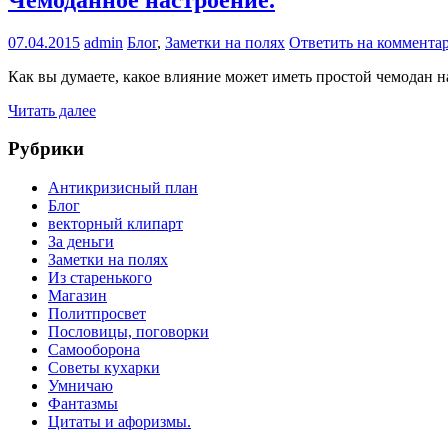
07.04.2015
admin
Блог
,
Заметки на полях
Ответить на коммента
Как вы думаете, какое влияние может иметь простой чемодан 
Читать далее
Рубрики
Антикризисный план
Блог
векторный клипарт
За деньги
Заметки на полях
Из старенького
Магазин
Политпросвет
Пословицы, поговорки
Самооборона
Советы кухарки
Умничаю
Фантазмы
Цитаты и афоризмы.