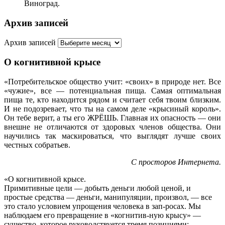
Виноград.
Архив записей
Архив записей
О когнитивной крысе
«Потребительское общество учит: «своих» в природе нет. Все
«чужие», все — потенциальная пища. Самая оптимальная
пища те, кто находится рядом и считает себя твоим близким.
И не подозревает, что ты на самом деле «крысиный король».
Он тебе верит, а ты его ЖРЁШЬ. Главная их опасность — они
внешне не отличаются от здоровых членов общества. Они
научились так маскироваться, что выглядят лучше своих
честных собратьев.
С просторов Интернета.
«О когнитивной крысе.
Примитивные цели — добыть деньги любой ценой, и
простые средства — деньги, манипуляции, произвол, — все
это стало условием упрощения человека в зап-росах. Мы
наблюдаем его превращение в «когнитив-ную крысу» —
существо, которое руководствуется тремя позициями: