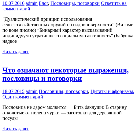
10.07.2016
admin
Блог
,
Пословицы, поговорки
Ответить на
комментарий
“Дуалистический принцип использования
сельскохозяйственных орудий на гидроповерхности” (Вилами
по воде писано) “Бинарный характер высказываний
индивидуума утратившего социальную активность” (Бабушка
надвое
Читать далее
Что означают некоторые выражения,
пословицы и поговорки
18.07.2015
admin
Пословицы, поговорки
,
Цитаты и афоризмы.
Один комментарий
Пословица не даром молвится. Бить баклуши: В старину
отколотые от полена чурки — заготовки для деревянной
посуды —
Читать далее