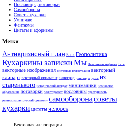
Пословицы, поговорки
Самооборона
Советы кухарки
Умничаю
Фантазмы
Цитаты и афоризмы.
Метки
Антикризисный план
Геополитика
Банк
Кухаркины записки
Мы
Пенсионная реформа
Эссе
векторные изображения
векторный
векторные иллюстрации
из
клипарт
векторный орнамент
виноград
динозавры
душа
старенького
минималики
исторический анекдот
невежество
поговорки
пословицы
образование
политпросвет
преступность
самооборона
советы
реинкарнация
русский орнамент
кухарки
человек
цитаты
Векторная иллюстрации.