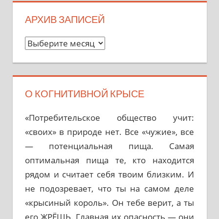
АРХИВ ЗАПИСЕЙ
А
р
х
и
О КОГНИТИВНОЙ КРЫСЕ
в
з
«Потребительское общество учит:
а
«своих» в природе нет. Все «чужие», все
п
— потенциальная пища. Самая
и
оптимальная пища те, кто находится
с
рядом и считает себя твоим близким. И
е
не подозревает, что ты на самом деле
й
«крысиный король». Он тебе верит, а ты
его ЖРЁШЬ. Главная их опасность — они